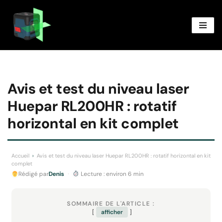
Aller
au
contenu
Avis et test du niveau laser
Huepar RL200HR : rotatif
horizontal en kit complet
Accueil
›
Avis et test du niveau laser Huepar RL200HR : rotatif horizontal en kit
complet
Rédigé par
Denis
·
Lecture : environ 6 min
SOMMAIRE DE L'ARTICLE :
afficher