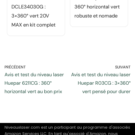
DCLE34030G :
360° horizontal vert
3×360° vert 20V
robuste et nomade
MAX en kit complet
PRÉCÉDENT
SUIVANT
Avis et test du niveau laser
Avis et test du niveau laser
Huepar 6211CG : 360°
Huepar R03CG : 3×360°
horizontal vert au bon prix
vert pensé pour durer
Niveauxlaser.com est un participant au programme d'associés
Amazon Services LLC. En tant qu'associé d'Amazon, nous