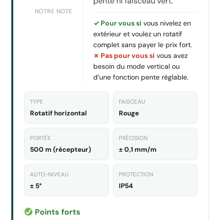
pente ni faisceau vert.
NOTRE NOTE
✓ Pour vous si
vous nivelez en
extérieur et voulez un rotatif
complet sans payer le prix fort.
✗ Pas pour vous si
vous avez
besoin du mode vertical ou
d’une fonction pente réglable.
TYPE
FAISCEAU
Rotatif horizontal
Rouge
PORTÉE
PRÉCISION
500 m (récepteur)
± 0,1 mm/m
AUTO-NIVEAU
PROTECTION
± 5°
IP54
Points forts