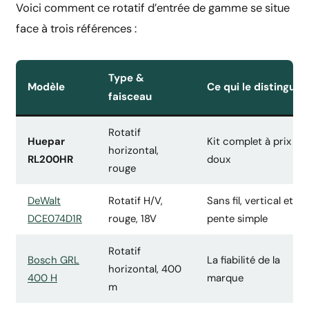
Voici comment ce rotatif d’entrée de gamme se situe
face à trois références :
Type &
Modèle
Ce qui le distingue
faisceau
Rotatif
Huepar
Kit complet à prix
horizontal,
RL200HR
doux
rouge
DeWalt
Rotatif H/V,
Sans fil, vertical et
DCE074D1R
rouge, 18V
pente simple
Rotatif
Bosch GRL
La fiabilité de la
horizontal, 400
400 H
marque
m