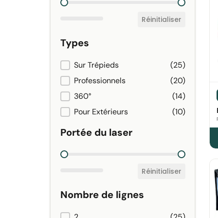
PRIX
Réinitialiser
Types
Sur Trépieds
(25)
TYPES
Professionnels
(20)
360°
(14)
Pour Extérieurs
(10)
Portée du laser
PORTÉE DU LASER
Réinitialiser
Nombre de lignes
2
(25)