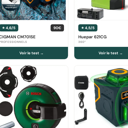
4,6/5
90€
4,5/5
CIGMAN CM701SE
Huepar 621CG
PROFESSIONNELS
360°