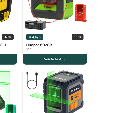
49€
4,5/5
99€
8-1
Huepar 602CR
360°