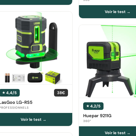
4,4/5
38€
LasGoo LG-RS5
4,2/5
PROFESSIONNELS
Huepar 9211G
360°