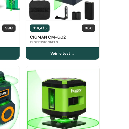
99€
4,4/5
36€
CIGMAN CM-G02
PROFESSIONNELS