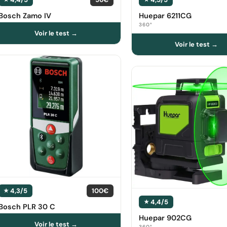
Bosch Zamo IV
Huepar 6211CG
360°
4,3/5
100€
4,4/5
Bosch PLR 30 C
Huepar 902CG
360°