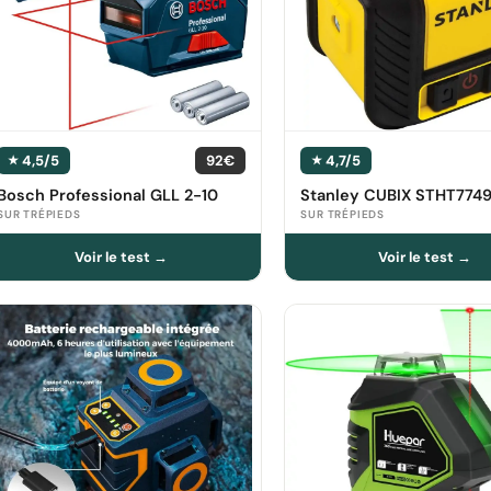
4,5/5
92€
4,7/5
Bosch Professional GLL 2-10
Stanley CUBIX STHT7749
SUR TRÉPIEDS
SUR TRÉPIEDS