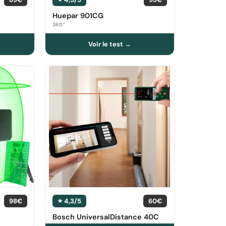
Huepar 901CG
360°
98€
4,3/5
60€
Bosch UniversalDistance 40C