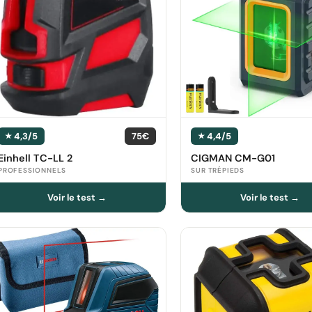
4,3/5
75€
4,4/5
Einhell TC-LL 2
CIGMAN CM-G01
PROFESSIONNELS
SUR TRÉPIEDS