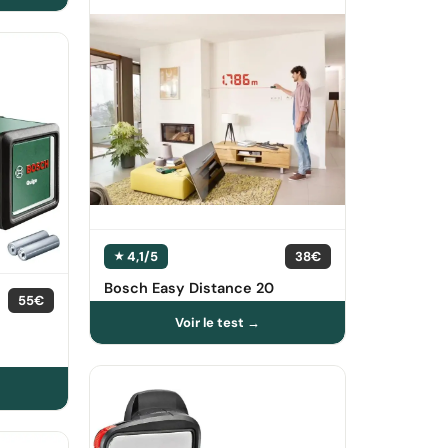
4,1/5
38€
Bosch Easy Distance 20
55€