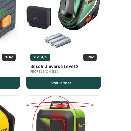
30€
4,4/5
84€
Bosch UniversalLevel 2
PROFESSIONNELS