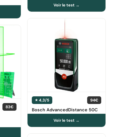
4,3/5
94€
83€
Bosch AdvancedDistance 50C