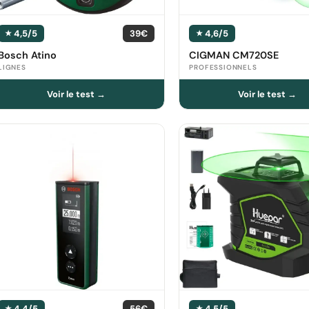
4,5/5
39€
4,6/5
Bosch Atino
CIGMAN ‎‎CM720SE
LIGNES
PROFESSIONNELS
4,4/5
56€
4,5/5