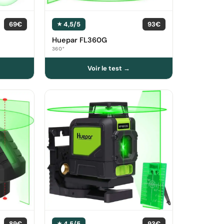
69€
4,5/5
93€
Huepar FL360G
360°
89€
4,5/5
93€