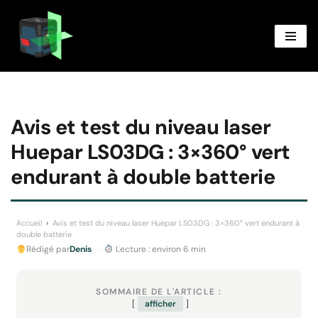
Aller
au
contenu
Avis et test du niveau laser
Huepar LS03DG : 3×360° vert
endurant à double batterie
Accueil
›
Avis et test du niveau laser Huepar LS03DG : 3×360° vert endurant à
double batterie
Rédigé par
Denis
·
Lecture : environ 6 min
SOMMAIRE DE L'ARTICLE :
afficher