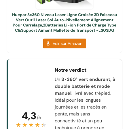
Huepar 3×360 Niveau Laser Ligne Croisée 3D Faisceau
Vert Outil Laser Sol Auto-Nivellement Alignement
Pour Carrelage,2Batteries Li-ion Port de Charge Type
C&Support Aimant Mallette de Transport -LS03DG
Voir sur Amazon
Notre verdict
Un
3×360° vert endurant, à
double batterie et mode
manuel
, livré avec trépied.
Idéal pour les longues
journées et les tracés en
4,3
pente, mais sans
/5
connectivité et un peu
★★★★★
★★★★★
technique à prendre en