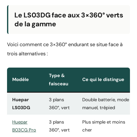
Le LS03DG face aux 3×360° verts
de la gamme
Voici comment ce 3×360° endurant se situe face à
trois alternatives :
Type &
Modèle
Ce qui le distingue
faisceau
Huepar
3 plans
Double batterie, mode
LS03DG
360°, vert
manuel, trépied
Huepar
3 plans
Plus simple et moins
B03CG Pro
360°, vert
cher