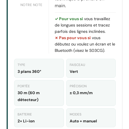
NOTRE NOTE
main.
✓ Pour vous si
vous travaillez
de longues sessions et tracez
parfois des lignes inclinées.
✗ Pas pour vous si
vous
débutez ou voulez un écran et le
Bluetooth (visez le S03CG).
TYPE
FAISCEAU
3 plans 360°
Vert
PORTÉE
PRÉCISION
30 m (60 m
± 0,3 mm/m
détecteur)
BATTERIE
MODES
2× Li-ion
Auto + manuel