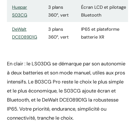
Huepar
3 plans
Écran LCD et pilotage
S03CG
360°, vert
Bluetooth
DeWalt
3 plans
IP65 et plateforme
DCE089D1G
360°, vert
batterie XR
En clair : le LS03DG se démarque par son autonomie
à deux batteries et son mode manuel, utiles aux pros
intensifs. Le B03CG Pro reste le choix le plus simple
et le plus économique, le S03CG ajoute écran et
Bluetooth, et le DeWalt DCE089D1G la robustesse
IP65. Votre priorité, endurance, simplicité ou
connectivité, tranche le choix.